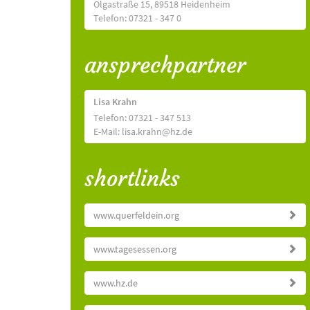
Olgastraße 15, 89518 Heidenheim
Telefon: 07321 - 347 0
ansprechpartner
Lisa Krahn
Telefon: 07321 - 347 513
E-Mail: lisa.krahn@hz.de
shortlinks
www.querfeldein.org
www.tagesessen.org
www.hz.de