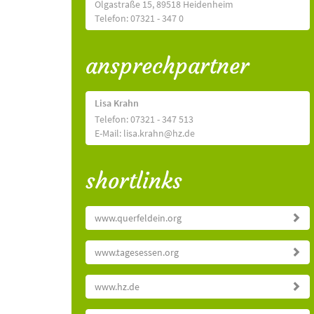
Olgastraße 15, 89518 Heidenheim
Telefon: 07321 - 347 0
ansprechpartner
Lisa Krahn
Telefon: 07321 - 347 513
E-Mail: lisa.krahn@hz.de
shortlinks
www.querfeldein.org
www.tagesessen.org
www.hz.de