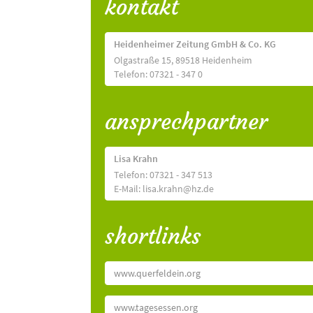
kontakt
Heidenheimer Zeitung GmbH & Co. KG
Olgastraße 15, 89518 Heidenheim
Telefon: 07321 - 347 0
ansprechpartner
Lisa Krahn
Telefon: 07321 - 347 513
E-Mail: lisa.krahn@hz.de
shortlinks
www.querfeldein.org
www.tagesessen.org