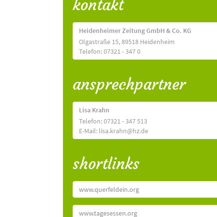
kontakt
Heidenheimer Zeitung GmbH & Co. KG
Olgastraße 15, 89518 Heidenheim
Telefon: 07321 - 347 0
ansprechpartner
Lisa Krahn
Telefon: 07321 - 347 513
E-Mail: lisa.krahn@hz.de
shortlinks
www.querfeldein.org
www.tagesessen.org