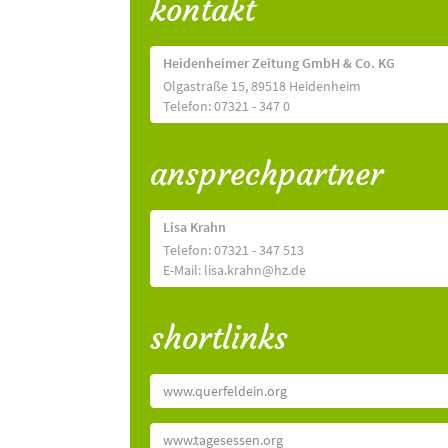
kontakt
Heidenheimer Zeitung GmbH & Co. KG
Olgastraße 15, 89518 Heidenheim
Telefon: 07321 - 347 0
ansprechpartner
Lisa Krahn
Telefon: 07321 - 347 513
E-Mail: lisa.krahn@hz.de
shortlinks
www.querfeldein.org
www.tagesessen.org