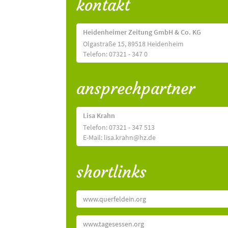
kontakt
Heidenheimer Zeitung GmbH & Co. KG
Olgastraße 15, 89518 Heidenheim
Telefon: 07321 - 347 0
ansprechpartner
Lisa Krahn
Telefon: 07321 - 347 513
E-Mail: lisa.krahn@hz.de
shortlinks
www.querfeldein.org
www.tagesessen.org