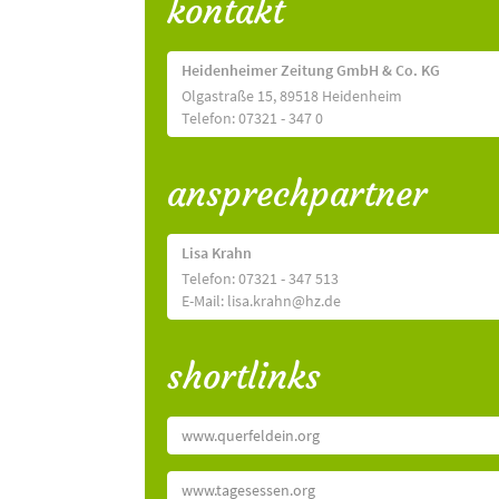
kontakt
Heidenheimer Zeitung GmbH & Co. KG
Olgastraße 15, 89518 Heidenheim
Telefon: 07321 - 347 0
ansprechpartner
Lisa Krahn
Telefon: 07321 - 347 513
E-Mail: lisa.krahn@hz.de
shortlinks
www.querfeldein.org
www.tagesessen.org