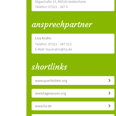
Olgastraße 15, 89518 Heidenheim
Telefon: 07321 - 347 0
ansprechpartner
Lisa Krahn
Telefon: 07321 - 347 513
E-Mail: lisa.krahn@hz.de
shortlinks
www.querfeldein.org
www.tagesessen.org
www.hz.de