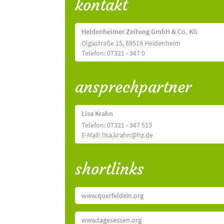
kontakt
Heidenheimer Zeitung GmbH & Co. KG
Olgastraße 15, 89518 Heidenheim
Telefon: 07321 - 347 0
ansprechpartner
Lisa Krahn
Telefon: 07321 - 347 513
E-Mail: lisa.krahn@hz.de
shortlinks
www.querfeldein.org
www.tagesessen.org