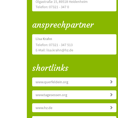
Olgastraße 15, 89518 Heidenheim
Telefon: 07321 - 347 0
ansprechpartner
Lisa Krahn
Telefon: 07321 - 347 513
E-Mail: lisa.krahn@hz.de
shortlinks
www.querfeldein.org
www.tagesessen.org
www.hz.de