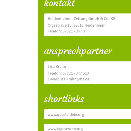
kontakt
Heidenheimer Zeitung GmbH & Co. KG
Olgastraße 15, 89518 Heidenheim
Telefon: 07321 - 347 0
ansprechpartner
Lisa Krahn
Telefon: 07321 - 347 513
E-Mail: lisa.krahn@hz.de
shortlinks
www.querfeldein.org
www.tagesessen.org