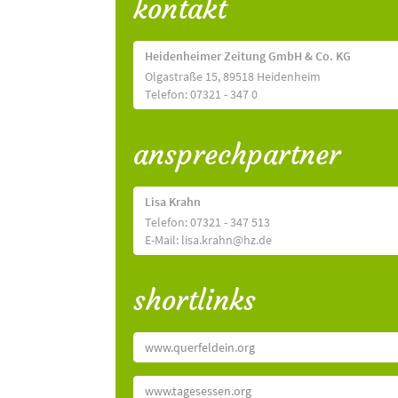
kontakt
Heidenheimer Zeitung GmbH & Co. KG
Olgastraße 15, 89518 Heidenheim
Telefon: 07321 - 347 0
ansprechpartner
Lisa Krahn
Telefon: 07321 - 347 513
E-Mail: lisa.krahn@hz.de
shortlinks
www.querfeldein.org
www.tagesessen.org