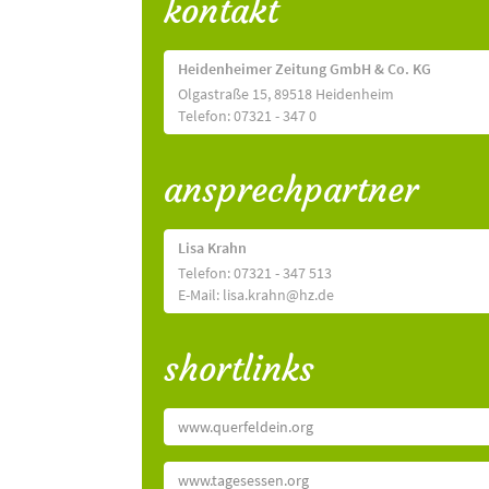
kontakt
Heidenheimer Zeitung GmbH & Co. KG
Olgastraße 15, 89518 Heidenheim
Telefon: 07321 - 347 0
ansprechpartner
Lisa Krahn
Telefon: 07321 - 347 513
E-Mail: lisa.krahn@hz.de
shortlinks
www.querfeldein.org
www.tagesessen.org