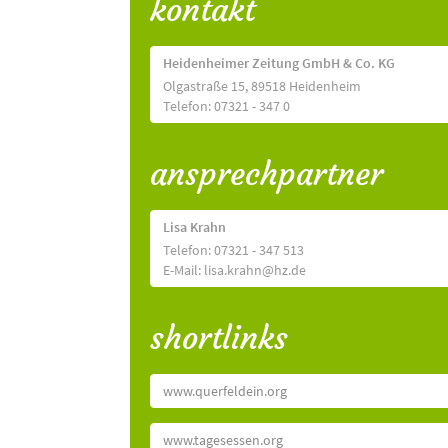
kontakt
Heidenheimer Zeitung GmbH & Co. KG
Olgastraße 15, 89518 Heidenheim
Telefon: 07321 - 347 0
ansprechpartner
Lisa Krahn
Telefon: 07321 - 347 513
E-Mail: lisa.krahn@hz.de
shortlinks
www.querfeldein.org
www.tagesessen.org