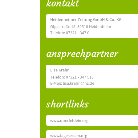
kontakt
Heidenheimer Zeitung GmbH & Co. KG
Olgastraße 15, 89518 Heidenheim
Telefon: 07321 - 347 0
ansprechpartner
Lisa Krahn
Telefon: 07321 - 347 513
E-Mail: lisa.krahn@hz.de
shortlinks
www.querfeldein.org
www.tagesessen.org