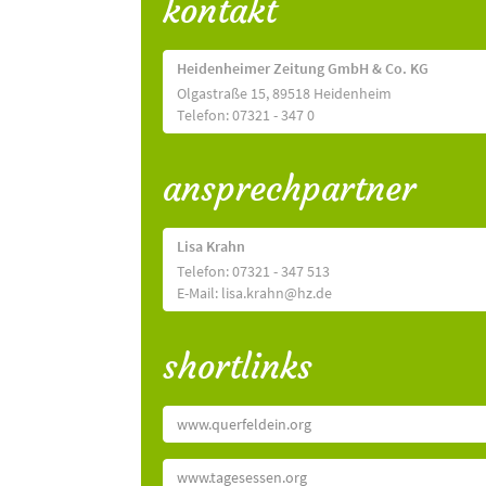
kontakt
Heidenheimer Zeitung GmbH & Co. KG
Olgastraße 15, 89518 Heidenheim
Telefon: 07321 - 347 0
ansprechpartner
Lisa Krahn
Telefon: 07321 - 347 513
E-Mail: lisa.krahn@hz.de
shortlinks
www.querfeldein.org
www.tagesessen.org