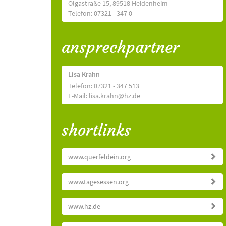
Olgastraße 15, 89518 Heidenheim
Telefon: 07321 - 347 0
ansprechpartner
Lisa Krahn
Telefon: 07321 - 347 513
E-Mail: lisa.krahn@hz.de
shortlinks
www.querfeldein.org
www.tagesessen.org
www.hz.de