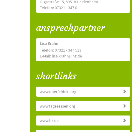
Olgastraße 15, 89518 Heidenheim
Telefon: 07321 - 347 0
ansprechpartner
Lisa Krahn
Telefon: 07321 - 347 513
E-Mail: lisa.krahn@hz.de
shortlinks
www.querfeldein.org
www.tagesessen.org
www.hz.de