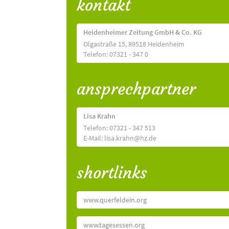
kontakt
Heidenheimer Zeitung GmbH & Co. KG
Olgastraße 15, 89518 Heidenheim
Telefon: 07321 - 347 0
ansprechpartner
Lisa Krahn
Telefon: 07321 - 347 513
E-Mail: lisa.krahn@hz.de
shortlinks
www.querfeldein.org
www.tagesessen.org