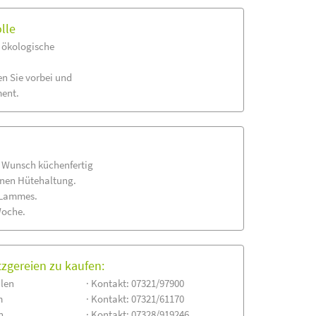
lle
s ökologische
n Sie vorbei und
ment.
 Wunsch küchenfertig
enen Hütehaltung.
s Lammes.
Woche.
tzgereien zu kaufen:
alen
· Kontakt: 07321/97900
m
· Kontakt: 07321/61170
n
· Kontakt: 07328/919246