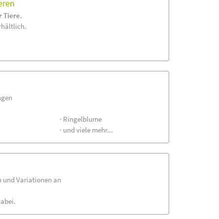
eren
 Tiere.
hältlich.
ngen
· Ringelblume
· und viele mehr...
n und Variationen an
dabei.