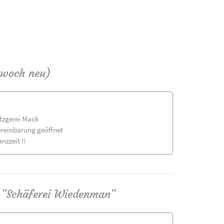
twoch neu)
etzgerei Mack
ereinbarung geöffnet
nzzeit !!
n "Schäferei Wiedenman"