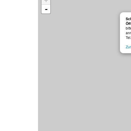
+
-
Sc
Öff
bit
anr
Te
Zur