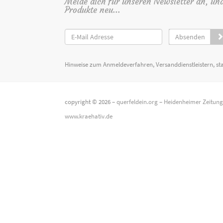
Melde dich für unseren Newsletter an, un
Produkte neu...
Absenden
Hinweise zum Anmeldeverfahren, Versanddienstleistern, st
copyright © 2026 –
querfeldein.org
–
Heidenheimer Zeitun
www.kraehativ.de