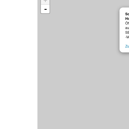
+
-
Sc
Ho
Öf
au
SB
-V
Zu