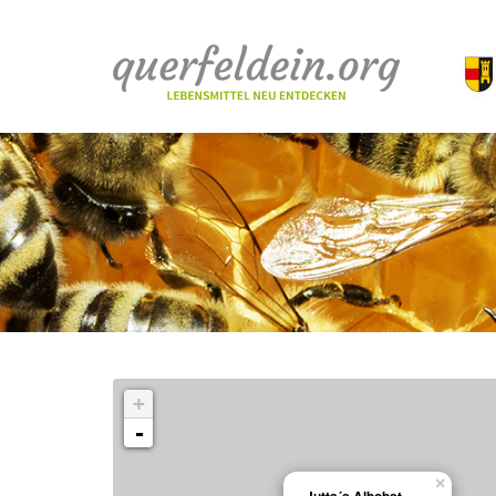
+
-
×