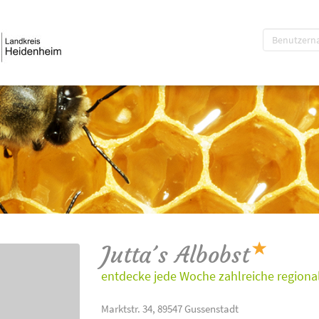
Jutta´s Albobst
entdecke jede Woche zahlreiche regional
Marktstr. 34, 89547 Gussenstadt