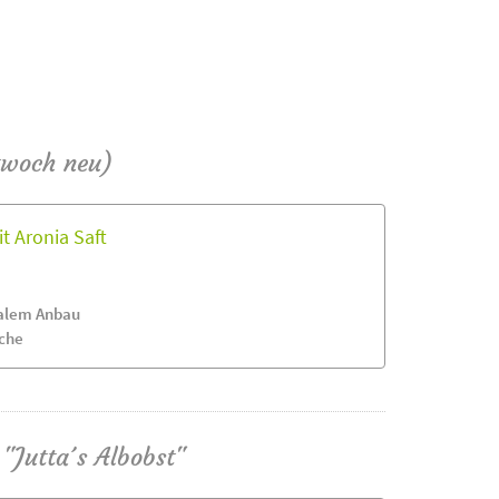
twoch neu)
t Aronia Saft
nalem Anbau
ache
"Jutta´s Albobst"