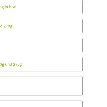
bag in box
nd 270g
80g und 270g