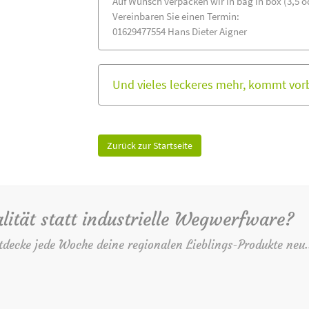
Auf Wunsch verpacken wir in bag in box (3,5 od
Vereinbaren Sie einen Termin:
01629477554 Hans Dieter Aigner
Und vieles leckeres mehr, kommt vorbe
Zurück zur Startseite
lität statt industrielle Wegwerfware?
tdecke jede Woche deine regionalen Lieblings-Produkte neu.