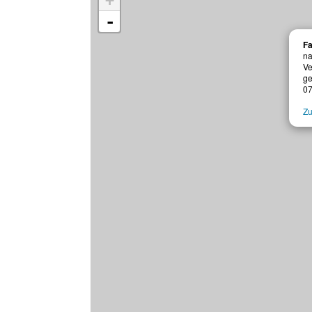
+
-
Fa
n
Ve
ge
0
Zu