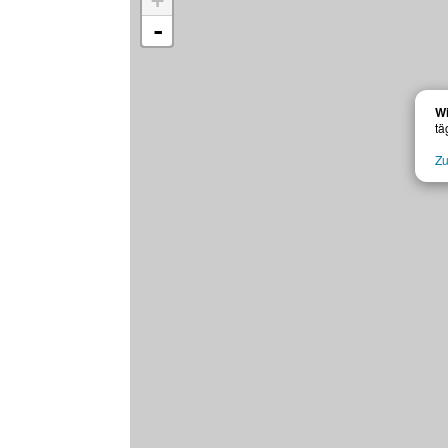
+
-
W
tä
Zu