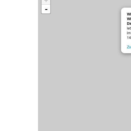
+
-
Wi
Wi
Di
le
im
14
Zu