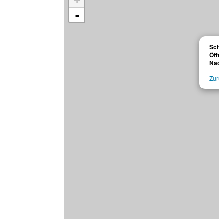
+
-
Sch
Öff
Na
Zur