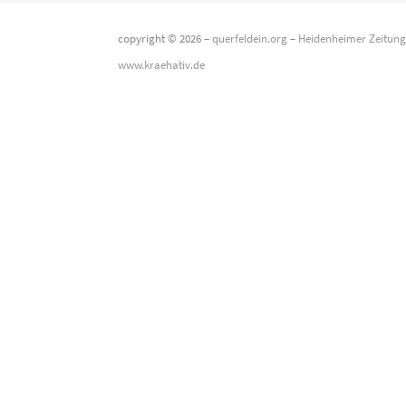
copyright © 2026 –
querfeldein.org
–
Heidenheimer Zeitun
www.kraehativ.de