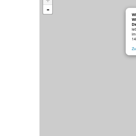
+
-
Wi
Wi
Di
le
im
14
Zu