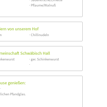
· Pflaume/Walnuß
Eiern von unserem Hof
ln
· Chillinudeln
meinschaft Schwäbisch Hall
inkenwurst
· ger. Schinkenwurst
·
ause genießen:
r
lichen Pfandglas.