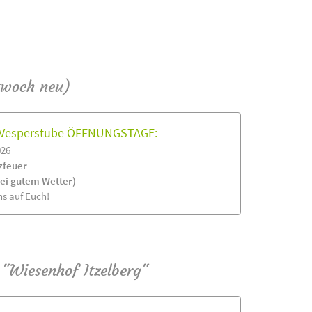
twoch neu)
& Vesperstube ÖFFNUNGSTAGE:
026
zfeuer
bei gutem Wetter)
ns auf Euch!
 "Wiesenhof Itzelberg"