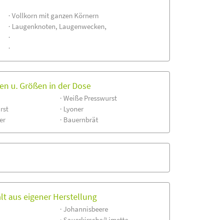
· Vollkorn mit ganzen Körnern
· Laugenknoten, Laugenwecken,
·
·
n u. Größen in der Dose
· Weiße Presswurst
rst
· Lyoner
er
· Bauernbrät
lt aus eigener Herstellung
· Johannisbeere
· Sauerkirsche/Limette