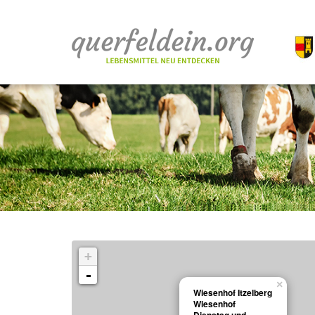
+
-
×
Wiesenhof Itzelberg
Wiesenhof