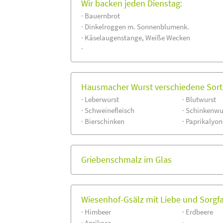
Wir backen jeden Dienstag:
· Bauernbrot
· Dinkelroggen m. Sonnenblumenk.
· Käselaugenstange, Weiße Wecken
·
Hausmacher Wurst verschiedene Sorte
· Leberwurst
· Blutwurst
· Schweinefleisch
· Schinkenwu
· Bierschinken
· Paprikalyon
Griebenschmalz im Glas
Wiesenhof-Gsälz mit Liebe und Sorgfa
· Himbeer
· Erdbeere
· Aprikose
·