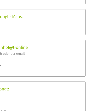
Google-Maps.
senhof@t-online
h oder per email
.
onat: