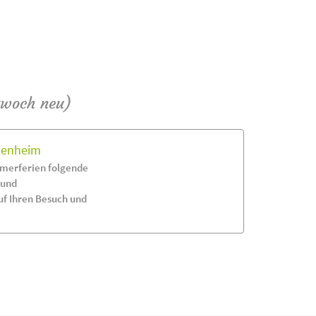
twoch neu)
idenheim
merferien folgende
 und
uf Ihren Besuch und