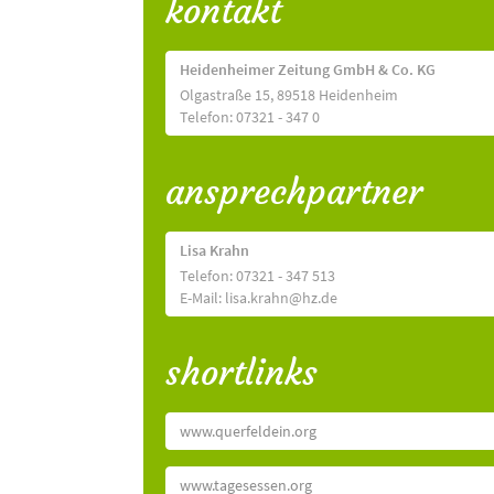
kontakt
Heidenheimer Zeitung GmbH & Co. KG
Olgastraße 15, 89518 Heidenheim
Telefon: 07321 - 347 0
ansprechpartner
Lisa Krahn
Telefon: 07321 - 347 513
E-Mail: lisa.krahn@hz.de
shortlinks
www.querfeldein.org
www.tagesessen.org