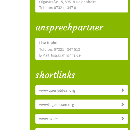
Olgastraße 15, 89518 Heidenheim
Telefon: 07321 - 347 0
ansprechpartner
Lisa Krahn
Telefon: 07321 - 347 513
E-Mail: lisa.krahn@hz.de
shortlinks
www.querfeldein.org
www.tagesessen.org
www.hz.de