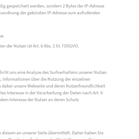
ändig gespeichert werden, sondern 2 Bytes der IP-Adresse
e Zuordnung der gekürzten IP-Adresse zum aufrufenden
en
der Nutzer ist Art. 6 Abs. 1 lit. f DSGVO.
cht uns eine Analyse des Surfverhaltens unserer Nutzer.
, Informationen über die Nutzung der einzelnen
 dabei unsere Webseite und deren Nutzerfreundlichkeit
tes Interesse in der Verarbeitung der Daten nach Art. 6
 dem Interesse der Nutzer an deren Schutz
diesem an unserer Seite übermittelt. Daher haben Sie