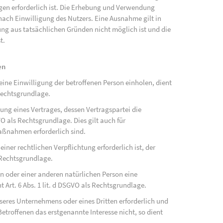
ngen erforderlich ist. Die Erhebung und Verwendung
ach Einwilligung des Nutzers. Eine Ausnahme gilt in
gung aus tatsächlichen Gründen nicht möglich ist und die
t.
en
ne Einwilligung der betroffenen Person einholen, dient
Rechtsgrundlage.
ung eines Vertrages, dessen Vertragspartei die
SGVO als Rechtsgrundlage. Dies gilt auch für
aßnahmen erforderlich sind.
ner rechtlichen Verpflichtung erforderlich ist, der
s Rechtsgrundlage.
on oder einer anderen natürlichen Person eine
Art. 6 Abs. 1 lit. d DSGVO als Rechtsgrundlage.
nseres Unternehmens oder eines Dritten erforderlich und
etroffenen das erstgenannte Interesse nicht, so dient
.