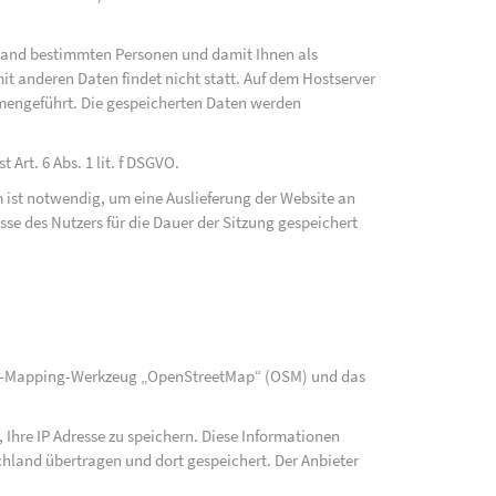
fwand bestimmten Personen und damit Ihnen als
t anderen Daten findet nicht statt. Auf dem Hostserver
mengeführt. Die gespeicherten Daten werden
Art. 6 Abs. 1 lit. f DSGVO.
 ist notwendig, um eine Auslieferung der Website an
se des Nutzers für die Dauer der Sitzung gespeichert
rce-Mapping-Werkzeug „OpenStreetMap“ (OSM) und das
Ihre IP Adresse zu speichern. Diese Informationen
hland übertragen und dort gespeichert. Der Anbieter