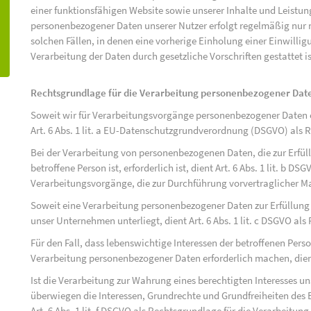
einer funktionsfähigen Website sowie unserer Inhalte und Leistu
personenbezogener Daten unserer Nutzer erfolgt regelmäßig nur n
solchen Fällen, in denen eine vorherige Einholung einer Einwilli
Verarbeitung der Daten durch gesetzliche Vorschriften gestattet is
Rechtsgrundlage für die Verarbeitung personenbezogener Dat
Soweit wir für Verarbeitungsvorgänge personenbezogener Daten ei
Art. 6 Abs. 1 lit. a EU-Datenschutzgrundverordnung (DSGVO) als 
Bei der Verarbeitung von personenbezogenen Daten, die zur Erfüll
betroffene Person ist, erforderlich ist, dient Art. 6 Abs. 1 lit. b D
Verarbeitungsvorgänge, die zur Durchführung vorvertraglicher M
Soweit eine Verarbeitung personenbezogener Daten zur Erfüllung ei
unser Unternehmen unterliegt, dient Art. 6 Abs. 1 lit. c DSGVO al
Für den Fall, dass lebenswichtige Interessen der betroffenen Pers
Verarbeitung personenbezogener Daten erforderlich machen, dient 
Ist die Verarbeitung zur Wahrung eines berechtigten Interesses u
überwiegen die Interessen, Grundrechte und Grundfreiheiten des B
Art. 6 Abs. 1 lit. f DSGVO als Rechtsgrundlage für die Verarbeitung