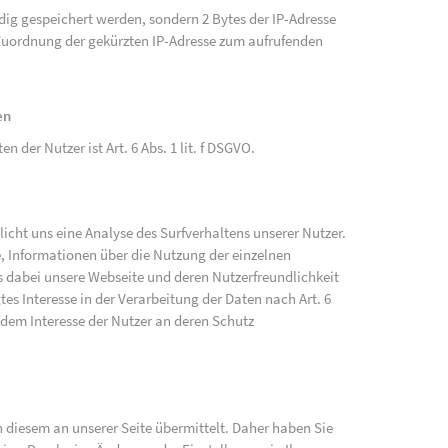
ändig gespeichert werden, sondern 2 Bytes der IP-Adresse
e Zuordnung der gekürzten IP-Adresse zum aufrufenden
en
der Nutzer ist Art. 6 Abs. 1 lit. f DSGVO.
cht uns eine Analyse des Surfverhaltens unserer Nutzer.
, Informationen über die Nutzung der einzelnen
 dabei unsere Webseite und deren Nutzerfreundlichkeit
tes Interesse in der Verarbeitung der Daten nach Art. 6
 dem Interesse der Nutzer an deren Schutz
diesem an unserer Seite übermittelt. Daher haben Sie