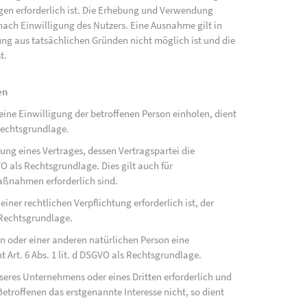
ngen erforderlich ist. Die Erhebung und Verwendung
ach Einwilligung des Nutzers. Eine Ausnahme gilt in
gung aus tatsächlichen Gründen nicht möglich ist und die
t.
en
ne Einwilligung der betroffenen Person einholen, dient
Rechtsgrundlage.
ung eines Vertrages, dessen Vertragspartei die
SGVO als Rechtsgrundlage. Dies gilt auch für
aßnahmen erforderlich sind.
ner rechtlichen Verpflichtung erforderlich ist, der
s Rechtsgrundlage.
on oder einer anderen natürlichen Person eine
Art. 6 Abs. 1 lit. d DSGVO als Rechtsgrundlage.
nseres Unternehmens oder eines Dritten erforderlich und
etroffenen das erstgenannte Interesse nicht, so dient
.