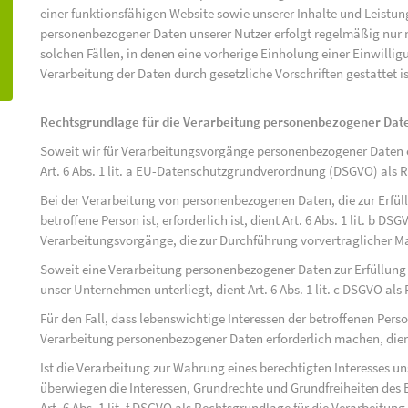
einer funktionsfähigen Website sowie unserer Inhalte und Leistu
personenbezogener Daten unserer Nutzer erfolgt regelmäßig nur n
solchen Fällen, in denen eine vorherige Einholung einer Einwilli
Verarbeitung der Daten durch gesetzliche Vorschriften gestattet is
Rechtsgrundlage für die Verarbeitung personenbezogener Dat
Soweit wir für Verarbeitungsvorgänge personenbezogener Daten ei
Art. 6 Abs. 1 lit. a EU-Datenschutzgrundverordnung (DSGVO) als 
Bei der Verarbeitung von personenbezogenen Daten, die zur Erfüll
betroffene Person ist, erforderlich ist, dient Art. 6 Abs. 1 lit. b D
Verarbeitungsvorgänge, die zur Durchführung vorvertraglicher M
Soweit eine Verarbeitung personenbezogener Daten zur Erfüllung ei
unser Unternehmen unterliegt, dient Art. 6 Abs. 1 lit. c DSGVO al
Für den Fall, dass lebenswichtige Interessen der betroffenen Pers
Verarbeitung personenbezogener Daten erforderlich machen, dient 
Ist die Verarbeitung zur Wahrung eines berechtigten Interesses u
überwiegen die Interessen, Grundrechte und Grundfreiheiten des B
Art. 6 Abs. 1 lit. f DSGVO als Rechtsgrundlage für die Verarbeitung