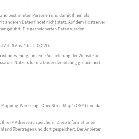
fwand bestimmten Personen und damit Ihnen als
t anderen Daten findet nicht statt. Auf dem Hostserver
mengeführt. Die gespeicherten Daten werden
Art. 6 Abs. 1 lit. f DSGVO.
 ist notwendig, um eine Auslieferung der Website an
se des Nutzers für die Dauer der Sitzung gespeichert
rce-Mapping-Werkzeug „OpenStreetMap“ (OSM) und das
Ihre IP Adresse zu speichern. Diese Informationen
hland übertragen und dort gespeichert. Der Anbieter