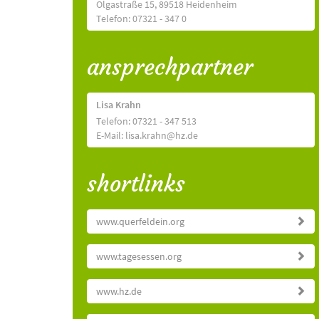
Olgastraße 15, 89518 Heidenheim
Telefon: 07321 - 347 0
ansprechpartner
Lisa Krahn
Telefon: 07321 - 347 513
E-Mail: lisa.krahn@hz.de
shortlinks
www.querfeldein.org
www.tagesessen.org
www.hz.de