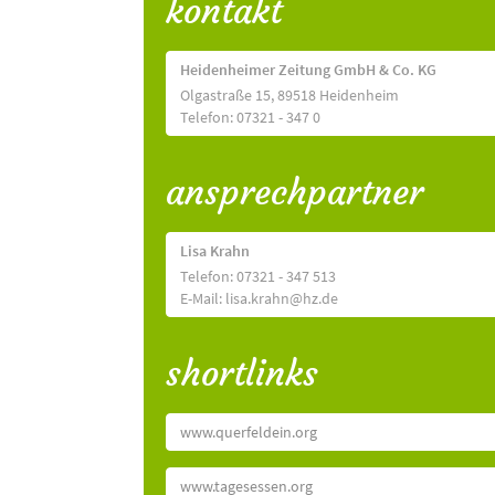
kontakt
Heidenheimer Zeitung GmbH & Co. KG
Olgastraße 15, 89518 Heidenheim
Telefon: 07321 - 347 0
ansprechpartner
Lisa Krahn
Telefon: 07321 - 347 513
E-Mail: lisa.krahn@hz.de
shortlinks
www.querfeldein.org
www.tagesessen.org