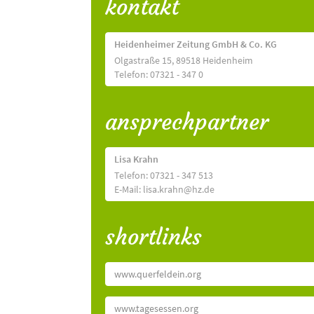
kontakt
Heidenheimer Zeitung GmbH & Co. KG
Olgastraße 15, 89518 Heidenheim
Telefon: 07321 - 347 0
ansprechpartner
Lisa Krahn
Telefon: 07321 - 347 513
E-Mail: lisa.krahn@hz.de
shortlinks
www.querfeldein.org
www.tagesessen.org