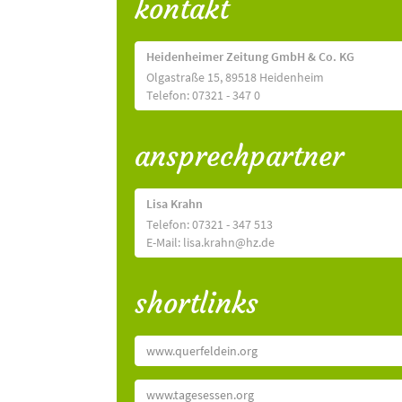
kontakt
Heidenheimer Zeitung GmbH & Co. KG
Olgastraße 15, 89518 Heidenheim
Telefon: 07321 - 347 0
ansprechpartner
Lisa Krahn
Telefon: 07321 - 347 513
E-Mail: lisa.krahn@hz.de
shortlinks
www.querfeldein.org
www.tagesessen.org