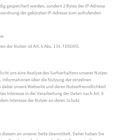
ändig gespeichert werden, sondern 2 Bytes der IP-Adresse
e Zuordnung der gekürzten IP-Adresse zum aufrufenden
en
der Nutzer ist Art. 6 Abs. 1 lit. f DSGVO.
cht uns eine Analyse des Surfverhaltens unserer Nutzer.
, Informationen über die Nutzung der einzelnen
 dabei unsere Webseite und deren Nutzerfreundlichkeit
tes Interesse in der Verarbeitung der Daten nach Art. 6
 dem Interesse der Nutzer an deren Schutz
diesem an unserer Seite übermittelt. Daher haben Sie