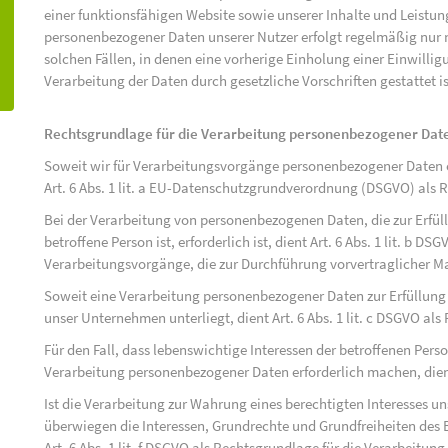
einer funktionsfähigen Website sowie unserer Inhalte und Leistu
personenbezogener Daten unserer Nutzer erfolgt regelmäßig nur n
solchen Fällen, in denen eine vorherige Einholung einer Einwilli
Verarbeitung der Daten durch gesetzliche Vorschriften gestattet is
Rechtsgrundlage für die Verarbeitung personenbezogener Dat
Soweit wir für Verarbeitungsvorgänge personenbezogener Daten ei
Art. 6 Abs. 1 lit. a EU-Datenschutzgrundverordnung (DSGVO) als 
Bei der Verarbeitung von personenbezogenen Daten, die zur Erfüll
betroffene Person ist, erforderlich ist, dient Art. 6 Abs. 1 lit. b D
Verarbeitungsvorgänge, die zur Durchführung vorvertraglicher M
Soweit eine Verarbeitung personenbezogener Daten zur Erfüllung ei
unser Unternehmen unterliegt, dient Art. 6 Abs. 1 lit. c DSGVO al
Für den Fall, dass lebenswichtige Interessen der betroffenen Pers
Verarbeitung personenbezogener Daten erforderlich machen, dient 
Ist die Verarbeitung zur Wahrung eines berechtigten Interesses u
überwiegen die Interessen, Grundrechte und Grundfreiheiten des B
Art. 6 Abs. 1 lit. f DSGVO als Rechtsgrundlage für die Verarbeitung