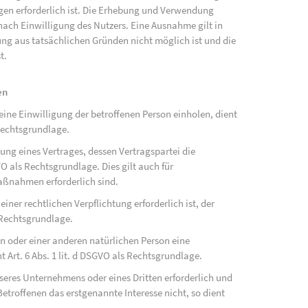
ngen erforderlich ist. Die Erhebung und Verwendung
ach Einwilligung des Nutzers. Eine Ausnahme gilt in
gung aus tatsächlichen Gründen nicht möglich ist und die
t.
en
ne Einwilligung der betroffenen Person einholen, dient
Rechtsgrundlage.
ung eines Vertrages, dessen Vertragspartei die
SGVO als Rechtsgrundlage. Dies gilt auch für
aßnahmen erforderlich sind.
ner rechtlichen Verpflichtung erforderlich ist, der
s Rechtsgrundlage.
on oder einer anderen natürlichen Person eine
Art. 6 Abs. 1 lit. d DSGVO als Rechtsgrundlage.
nseres Unternehmens oder eines Dritten erforderlich und
etroffenen das erstgenannte Interesse nicht, so dient
.