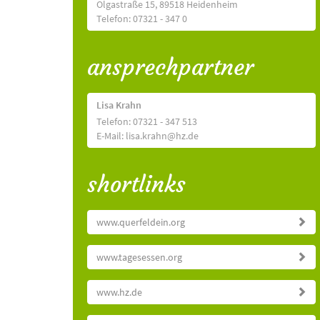
Olgastraße 15, 89518 Heidenheim
Telefon: 07321 - 347 0
ansprechpartner
Lisa Krahn
Telefon: 07321 - 347 513
E-Mail: lisa.krahn@hz.de
shortlinks
www.querfeldein.org
www.tagesessen.org
www.hz.de