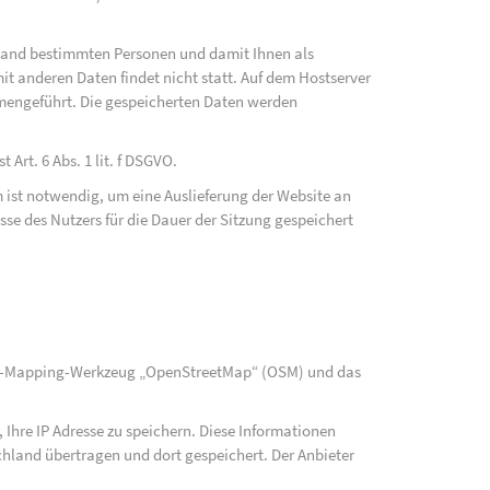
fwand bestimmten Personen und damit Ihnen als
t anderen Daten findet nicht statt. Auf dem Hostserver
mengeführt. Die gespeicherten Daten werden
Art. 6 Abs. 1 lit. f DSGVO.
 ist notwendig, um eine Auslieferung der Website an
se des Nutzers für die Dauer der Sitzung gespeichert
rce-Mapping-Werkzeug „OpenStreetMap“ (OSM) und das
Ihre IP Adresse zu speichern. Diese Informationen
hland übertragen und dort gespeichert. Der Anbieter