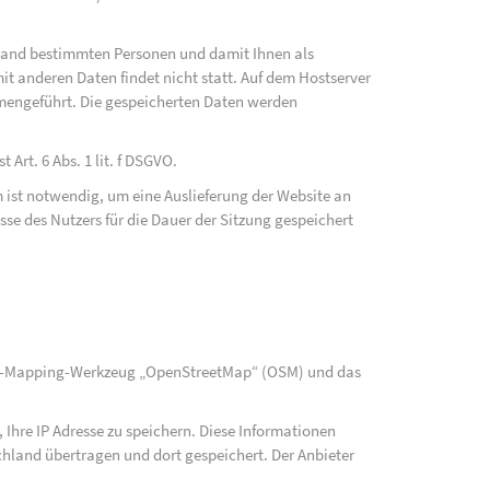
fwand bestimmten Personen und damit Ihnen als
t anderen Daten findet nicht statt. Auf dem Hostserver
mengeführt. Die gespeicherten Daten werden
Art. 6 Abs. 1 lit. f DSGVO.
 ist notwendig, um eine Auslieferung der Website an
se des Nutzers für die Dauer der Sitzung gespeichert
rce-Mapping-Werkzeug „OpenStreetMap“ (OSM) und das
Ihre IP Adresse zu speichern. Diese Informationen
hland übertragen und dort gespeichert. Der Anbieter