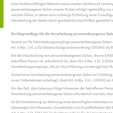
einer funktionsfähigen Website sowie unserer Inhalte und Leistu
personenbezogener Daten unserer Nutzer erfolgt regelmäßig nur n
solchen Fällen, in denen eine vorherige Einholung einer Einwilli
Verarbeitung der Daten durch gesetzliche Vorschriften gestattet is
Rechtsgrundlage für die Verarbeitung personenbezogener Dat
Soweit wir für Verarbeitungsvorgänge personenbezogener Daten ei
Art. 6 Abs. 1 lit. a EU-Datenschutzgrundverordnung (DSGVO) als 
Bei der Verarbeitung von personenbezogenen Daten, die zur Erfüll
betroffene Person ist, erforderlich ist, dient Art. 6 Abs. 1 lit. b D
Verarbeitungsvorgänge, die zur Durchführung vorvertraglicher M
Soweit eine Verarbeitung personenbezogener Daten zur Erfüllung ei
unser Unternehmen unterliegt, dient Art. 6 Abs. 1 lit. c DSGVO al
Für den Fall, dass lebenswichtige Interessen der betroffenen Pers
Verarbeitung personenbezogener Daten erforderlich machen, dient 
Ist die Verarbeitung zur Wahrung eines berechtigten Interesses u
überwiegen die Interessen, Grundrechte und Grundfreiheiten des B
Art. 6 Abs. 1 lit. f DSGVO als Rechtsgrundlage für die Verarbeitung