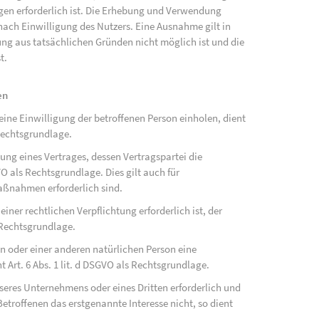
ngen erforderlich ist. Die Erhebung und Verwendung
ach Einwilligung des Nutzers. Eine Ausnahme gilt in
gung aus tatsächlichen Gründen nicht möglich ist und die
t.
en
ne Einwilligung der betroffenen Person einholen, dient
Rechtsgrundlage.
ung eines Vertrages, dessen Vertragspartei die
SGVO als Rechtsgrundlage. Dies gilt auch für
aßnahmen erforderlich sind.
ner rechtlichen Verpflichtung erforderlich ist, der
s Rechtsgrundlage.
on oder einer anderen natürlichen Person eine
Art. 6 Abs. 1 lit. d DSGVO als Rechtsgrundlage.
nseres Unternehmens oder eines Dritten erforderlich und
etroffenen das erstgenannte Interesse nicht, so dient
.