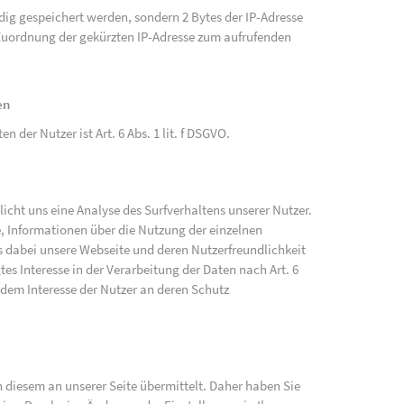
ändig gespeichert werden, sondern 2 Bytes der IP-Adresse
e Zuordnung der gekürzten IP-Adresse zum aufrufenden
en
der Nutzer ist Art. 6 Abs. 1 lit. f DSGVO.
cht uns eine Analyse des Surfverhaltens unserer Nutzer.
, Informationen über die Nutzung der einzelnen
 dabei unsere Webseite und deren Nutzerfreundlichkeit
tes Interesse in der Verarbeitung der Daten nach Art. 6
 dem Interesse der Nutzer an deren Schutz
diesem an unserer Seite übermittelt. Daher haben Sie