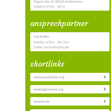
Olgastraße 15, 89518 Heidenheim
Telefon: 07321 - 347 0
ansprechpartner
Lisa Krahn
Telefon: 07321 - 347 513
E-Mail: lisa.krahn@hz.de
shortlinks
www.querfeldein.org
www.tagesessen.org
www.hz.de