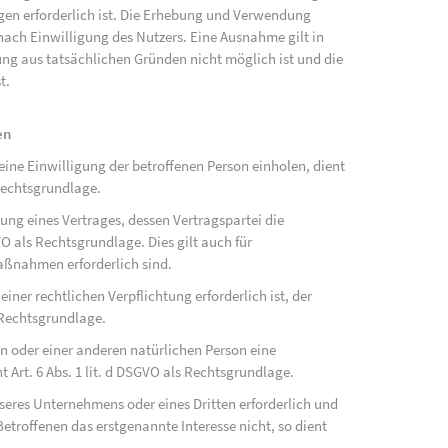
ngen erforderlich ist. Die Erhebung und Verwendung
ach Einwilligung des Nutzers. Eine Ausnahme gilt in
gung aus tatsächlichen Gründen nicht möglich ist und die
t.
en
ne Einwilligung der betroffenen Person einholen, dient
Rechtsgrundlage.
ung eines Vertrages, dessen Vertragspartei die
SGVO als Rechtsgrundlage. Dies gilt auch für
aßnahmen erforderlich sind.
ner rechtlichen Verpflichtung erforderlich ist, der
s Rechtsgrundlage.
on oder einer anderen natürlichen Person eine
Art. 6 Abs. 1 lit. d DSGVO als Rechtsgrundlage.
nseres Unternehmens oder eines Dritten erforderlich und
etroffenen das erstgenannte Interesse nicht, so dient
.