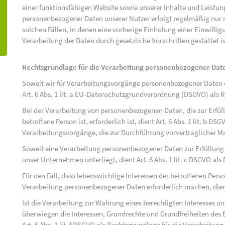
einer funktionsfähigen Website sowie unserer Inhalte und Leistu
personenbezogener Daten unserer Nutzer erfolgt regelmäßig nur n
solchen Fällen, in denen eine vorherige Einholung einer Einwilli
Verarbeitung der Daten durch gesetzliche Vorschriften gestattet is
Rechtsgrundlage für die Verarbeitung personenbezogener Dat
Soweit wir für Verarbeitungsvorgänge personenbezogener Daten ei
Art. 6 Abs. 1 lit. a EU-Datenschutzgrundverordnung (DSGVO) als 
Bei der Verarbeitung von personenbezogenen Daten, die zur Erfüll
betroffene Person ist, erforderlich ist, dient Art. 6 Abs. 1 lit. b D
Verarbeitungsvorgänge, die zur Durchführung vorvertraglicher M
Soweit eine Verarbeitung personenbezogener Daten zur Erfüllung ei
unser Unternehmen unterliegt, dient Art. 6 Abs. 1 lit. c DSGVO al
Für den Fall, dass lebenswichtige Interessen der betroffenen Pers
Verarbeitung personenbezogener Daten erforderlich machen, dient 
Ist die Verarbeitung zur Wahrung eines berechtigten Interesses u
überwiegen die Interessen, Grundrechte und Grundfreiheiten des B
Art. 6 Abs. 1 lit. f DSGVO als Rechtsgrundlage für die Verarbeitung