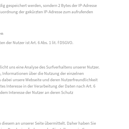
ändig gespeichert werden, sondern 2 Bytes der IP-Adresse
e Zuordnung der gekürzten IP-Adresse zum aufrufenden
en
der Nutzer ist Art. 6 Abs. 1 lit. f DSGVO.
cht uns eine Analyse des Surfverhaltens unserer Nutzer.
, Informationen über die Nutzung der einzelnen
 dabei unsere Webseite und deren Nutzerfreundlichkeit
tes Interesse in der Verarbeitung der Daten nach Art. 6
 dem Interesse der Nutzer an deren Schutz
diesem an unserer Seite übermittelt. Daher haben Sie