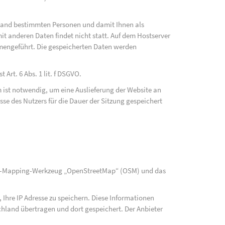
fwand bestimmten Personen und damit Ihnen als
t anderen Daten findet nicht statt. Auf dem Hostserver
mengeführt. Die gespeicherten Daten werden
Art. 6 Abs. 1 lit. f DSGVO.
 ist notwendig, um eine Auslieferung der Website an
se des Nutzers für die Dauer der Sitzung gespeichert
rce-Mapping-Werkzeug „OpenStreetMap“ (OSM) und das
Ihre IP Adresse zu speichern. Diese Informationen
hland übertragen und dort gespeichert. Der Anbieter