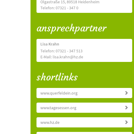
Olgastraße 15, 89518 Heidenheim
Telefon: 07321 - 347 0
ansprechpartner
Lisa Krahn
Telefon: 07321 - 347 513
E-Mail: lisa.krahn@hz.de
shortlinks
www.querfeldein.org
www.tagesessen.org
www.hz.de