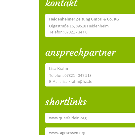
kontakt
Heidenheimer Zeitung GmbH & Co. KG
Olgastraße 15, 89518 Heidenheim
Telefon: 07321 - 347 0
ansprechpartner
Lisa Krahn
Telefon: 07321 - 347 513
E-Mail: lisa.krahn@hz.de
shortlinks
www.querfeldein.org
www.tagesessen.org