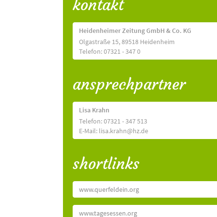
kontakt
Heidenheimer Zeitung GmbH & Co. KG
Olgastraße 15, 89518 Heidenheim
Telefon: 07321 - 347 0
ansprechpartner
Lisa Krahn
Telefon: 07321 - 347 513
E-Mail: lisa.krahn@hz.de
shortlinks
www.querfeldein.org
www.tagesessen.org