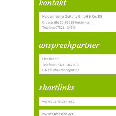
kontakt
Heidenheimer Zeitung GmbH & Co. KG
Olgastraße 15, 89518 Heidenheim
Telefon: 07321 - 347 0
ansprechpartner
Lisa Krahn
Telefon: 07321 - 347 513
E-Mail: lisa.krahn@hz.de
shortlinks
www.querfeldein.org
www.tagesessen.org