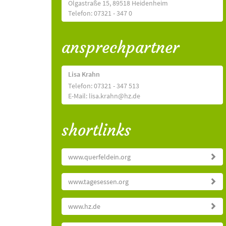
Olgastraße 15, 89518 Heidenheim
Telefon: 07321 - 347 0
ansprechpartner
Lisa Krahn
Telefon: 07321 - 347 513
E-Mail: lisa.krahn@hz.de
shortlinks
www.querfeldein.org
www.tagesessen.org
www.hz.de