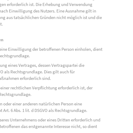
ngen erforderlich ist. Die Erhebung und Verwendung
ach Einwilligung des Nutzers. Eine Ausnahme gilt in
gung aus tatsächlichen Gründen nicht möglich ist und die
t.
en
ne Einwilligung der betroffenen Person einholen, dient
Rechtsgrundlage.
ung eines Vertrages, dessen Vertragspartei die
SGVO als Rechtsgrundlage. Dies gilt auch für
aßnahmen erforderlich sind.
ner rechtlichen Verpflichtung erforderlich ist, der
s Rechtsgrundlage.
on oder einer anderen natürlichen Person eine
Art. 6 Abs. 1 lit. d DSGVO als Rechtsgrundlage.
nseres Unternehmens oder eines Dritten erforderlich und
etroffenen das erstgenannte Interesse nicht, so dient
.