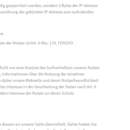
ändig gespeichert werden, sondern 2 Bytes der IP-Adresse
e Zuordnung der gekürzten IP-Adresse zum aufrufenden
en
der Nutzer ist Art. 6 Abs. 1 lit. f DSGVO.
cht uns eine Analyse des Surfverhaltens unserer Nutzer.
, Informationen über die Nutzung der einzelnen
 dabei unsere Webseite und deren Nutzerfreundlichkeit
tes Interesse in der Verarbeitung der Daten nach Art. 6
 dem Interesse der Nutzer an deren Schutz
diesem an unserer Seite übermittelt. Daher haben Sie