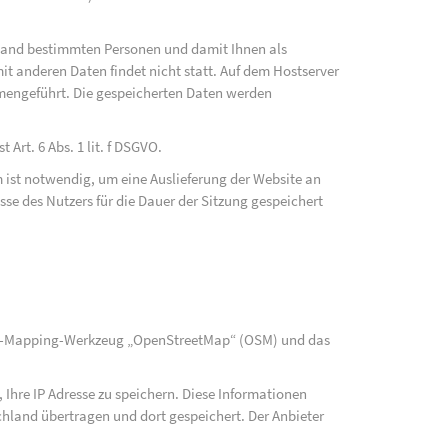
fwand bestimmten Personen und damit Ihnen als
t anderen Daten findet nicht statt. Auf dem Hostserver
mengeführt. Die gespeicherten Daten werden
Art. 6 Abs. 1 lit. f DSGVO.
 ist notwendig, um eine Auslieferung der Website an
se des Nutzers für die Dauer der Sitzung gespeichert
rce-Mapping-Werkzeug „OpenStreetMap“ (OSM) und das
Ihre IP Adresse zu speichern. Diese Informationen
hland übertragen und dort gespeichert. Der Anbieter