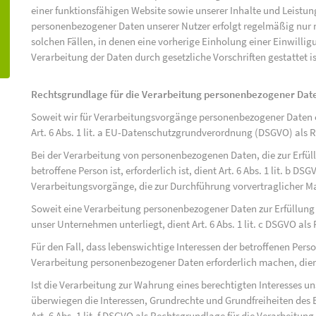
einer funktionsfähigen Website sowie unserer Inhalte und Leistu
personenbezogener Daten unserer Nutzer erfolgt regelmäßig nur n
solchen Fällen, in denen eine vorherige Einholung einer Einwilli
Verarbeitung der Daten durch gesetzliche Vorschriften gestattet is
Rechtsgrundlage für die Verarbeitung personenbezogener Dat
Soweit wir für Verarbeitungsvorgänge personenbezogener Daten ei
Art. 6 Abs. 1 lit. a EU-Datenschutzgrundverordnung (DSGVO) als 
Bei der Verarbeitung von personenbezogenen Daten, die zur Erfüll
betroffene Person ist, erforderlich ist, dient Art. 6 Abs. 1 lit. b D
Verarbeitungsvorgänge, die zur Durchführung vorvertraglicher M
Soweit eine Verarbeitung personenbezogener Daten zur Erfüllung ei
unser Unternehmen unterliegt, dient Art. 6 Abs. 1 lit. c DSGVO al
Für den Fall, dass lebenswichtige Interessen der betroffenen Pers
Verarbeitung personenbezogener Daten erforderlich machen, dient 
Ist die Verarbeitung zur Wahrung eines berechtigten Interesses u
überwiegen die Interessen, Grundrechte und Grundfreiheiten des B
Art. 6 Abs. 1 lit. f DSGVO als Rechtsgrundlage für die Verarbeitung