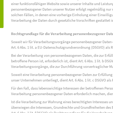
einer funktionsfähigen Website sowie unserer Inhalte und Leistu
personenbezogener Daten unserer Nutzer erfolgt regelmäßig nur n
solchen Fällen, in denen eine vorherige Einholung einer Einwilli
Verarbeitung der Daten durch gesetzliche Vorschriften gestattet is
Rechtsgrundlage für die Verarbeitung personenbezogener Dat
Soweit wir für Verarbeitungsvorgänge personenbezogener Daten ei
Art. 6 Abs. 1 lit. a EU-Datenschutzgrundverordnung (DSGVO) als 
Bei der Verarbeitung von personenbezogenen Daten, die zur Erfüll
betroffene Person ist, erforderlich ist, dient Art. 6 Abs. 1 lit. b D
Verarbeitungsvorgänge, die zur Durchführung vorvertraglicher M
Soweit eine Verarbeitung personenbezogener Daten zur Erfüllung ei
unser Unternehmen unterliegt, dient Art. 6 Abs. 1 lit. c DSGVO al
Für den Fall, dass lebenswichtige Interessen der betroffenen Pers
Verarbeitung personenbezogener Daten erforderlich machen, dient 
Ist die Verarbeitung zur Wahrung eines berechtigten Interesses u
überwiegen die Interessen, Grundrechte und Grundfreiheiten des B
Art. 6 Abs. 1 lit. f DSGVO als Rechtsgrundlage für die Verarbeitung