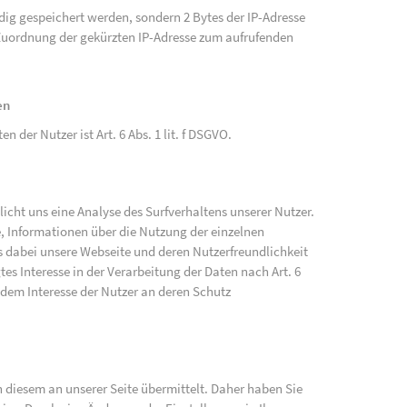
ändig gespeichert werden, sondern 2 Bytes der IP-Adresse
e Zuordnung der gekürzten IP-Adresse zum aufrufenden
en
der Nutzer ist Art. 6 Abs. 1 lit. f DSGVO.
cht uns eine Analyse des Surfverhaltens unserer Nutzer.
, Informationen über die Nutzung der einzelnen
 dabei unsere Webseite und deren Nutzerfreundlichkeit
tes Interesse in der Verarbeitung der Daten nach Art. 6
 dem Interesse der Nutzer an deren Schutz
diesem an unserer Seite übermittelt. Daher haben Sie