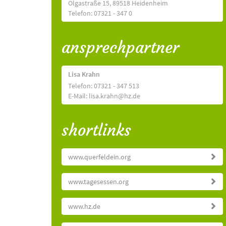
Olgastraße 15, 89518 Heidenheim
Telefon: 07321 - 347 0
ansprechpartner
Lisa Krahn
Telefon: 07321 - 347 513
E-Mail: lisa.krahn@hz.de
shortlinks
www.querfeldein.org
www.tagesessen.org
www.hz.de