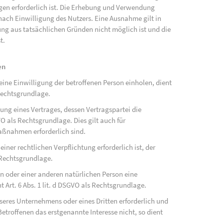
ngen erforderlich ist. Die Erhebung und Verwendung
ach Einwilligung des Nutzers. Eine Ausnahme gilt in
gung aus tatsächlichen Gründen nicht möglich ist und die
t.
en
ne Einwilligung der betroffenen Person einholen, dient
Rechtsgrundlage.
ung eines Vertrages, dessen Vertragspartei die
SGVO als Rechtsgrundlage. Dies gilt auch für
aßnahmen erforderlich sind.
ner rechtlichen Verpflichtung erforderlich ist, der
s Rechtsgrundlage.
on oder einer anderen natürlichen Person eine
Art. 6 Abs. 1 lit. d DSGVO als Rechtsgrundlage.
nseres Unternehmens oder eines Dritten erforderlich und
etroffenen das erstgenannte Interesse nicht, so dient
.