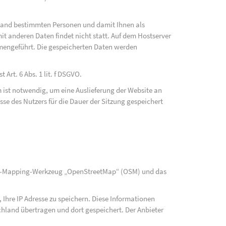
fwand bestimmten Personen und damit Ihnen als
t anderen Daten findet nicht statt. Auf dem Hostserver
mengeführt. Die gespeicherten Daten werden
Art. 6 Abs. 1 lit. f DSGVO.
 ist notwendig, um eine Auslieferung der Website an
se des Nutzers für die Dauer der Sitzung gespeichert
rce-Mapping-Werkzeug „OpenStreetMap“ (OSM) und das
Ihre IP Adresse zu speichern. Diese Informationen
hland übertragen und dort gespeichert. Der Anbieter