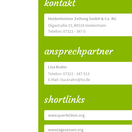
kontakt
Heidenheimer Zeitung GmbH & Co. KG
Olgastraße 15, 89518 Heidenheim
Telefon: 07321 - 347 0
ansprechpartner
Lisa Krahn
Telefon: 07321 - 347 513
E-Mail: lisa.krahn@hz.de
shortlinks
www.querfeldein.org
www.tagesessen.org