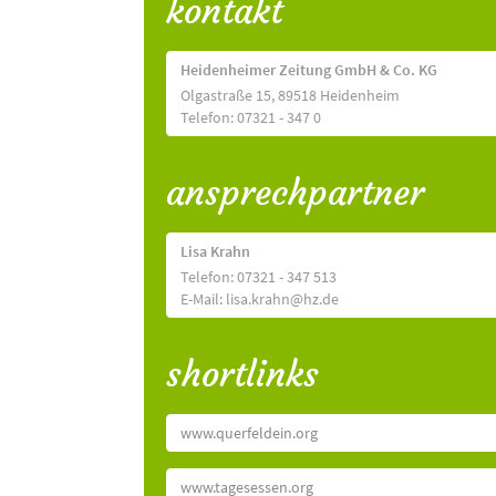
kontakt
Heidenheimer Zeitung GmbH & Co. KG
Olgastraße 15, 89518 Heidenheim
Telefon: 07321 - 347 0
ansprechpartner
Lisa Krahn
Telefon: 07321 - 347 513
E-Mail: lisa.krahn@hz.de
shortlinks
www.querfeldein.org
www.tagesessen.org