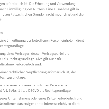
ngen erforderlich ist. Die Erhebung und Verwendung
ach Einwilligung des Nutzers. Eine Ausnahme gilt in
gung aus tatsächlichen Gründen nicht möglich ist und die
t.
en
ne Einwilligung der betroffenen Person einholen, dient
Rechtsgrundlage.
ung eines Vertrages, dessen Vertragspartei die
SGVO als Rechtsgrundlage. Dies gilt auch für
aßnahmen erforderlich sind.
ner rechtlichen Verpflichtung erforderlich ist, der
s Rechtsgrundlage.
on oder einer anderen natürlichen Person eine
Art. 6 Abs. 1 lit. d DSGVO als Rechtsgrundlage.
nseres Unternehmens oder eines Dritten erforderlich und
etroffenen das erstgenannte Interesse nicht, so dient
.