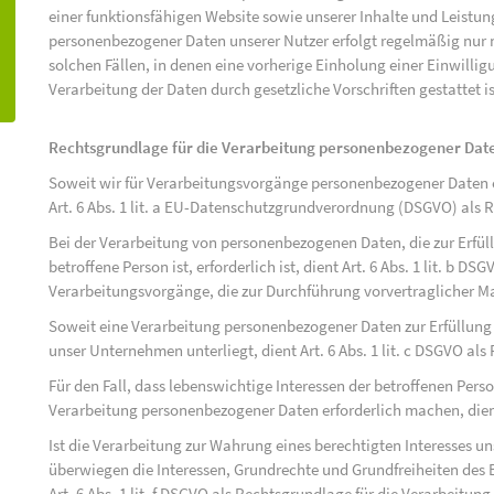
einer funktionsfähigen Website sowie unserer Inhalte und Leistu
personenbezogener Daten unserer Nutzer erfolgt regelmäßig nur n
solchen Fällen, in denen eine vorherige Einholung einer Einwilli
Verarbeitung der Daten durch gesetzliche Vorschriften gestattet is
Rechtsgrundlage für die Verarbeitung personenbezogener Dat
Soweit wir für Verarbeitungsvorgänge personenbezogener Daten ei
Art. 6 Abs. 1 lit. a EU-Datenschutzgrundverordnung (DSGVO) als 
Bei der Verarbeitung von personenbezogenen Daten, die zur Erfüll
betroffene Person ist, erforderlich ist, dient Art. 6 Abs. 1 lit. b D
Verarbeitungsvorgänge, die zur Durchführung vorvertraglicher M
Soweit eine Verarbeitung personenbezogener Daten zur Erfüllung ei
unser Unternehmen unterliegt, dient Art. 6 Abs. 1 lit. c DSGVO al
Für den Fall, dass lebenswichtige Interessen der betroffenen Pers
Verarbeitung personenbezogener Daten erforderlich machen, dient 
Ist die Verarbeitung zur Wahrung eines berechtigten Interesses u
überwiegen die Interessen, Grundrechte und Grundfreiheiten des B
Art. 6 Abs. 1 lit. f DSGVO als Rechtsgrundlage für die Verarbeitung