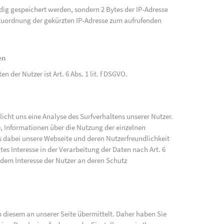
ändig gespeichert werden, sondern 2 Bytes der IP-Adresse
e Zuordnung der gekürzten IP-Adresse zum aufrufenden
en
der Nutzer ist Art. 6 Abs. 1 lit. f DSGVO.
cht uns eine Analyse des Surfverhaltens unserer Nutzer.
, Informationen über die Nutzung der einzelnen
 dabei unsere Webseite und deren Nutzerfreundlichkeit
tes Interesse in der Verarbeitung der Daten nach Art. 6
 dem Interesse der Nutzer an deren Schutz
diesem an unserer Seite übermittelt. Daher haben Sie