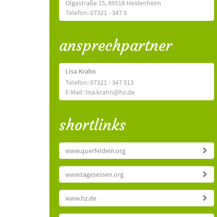
Olgastraße 15, 89518 Heidenheim
Telefon: 07321 - 347 0
ansprechpartner
Lisa Krahn
Telefon: 07321 - 347 513
E-Mail: lisa.krahn@hz.de
shortlinks
www.querfeldein.org
www.tagesessen.org
www.hz.de