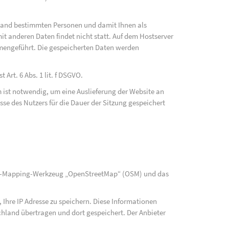
fwand bestimmten Personen und damit Ihnen als
t anderen Daten findet nicht statt. Auf dem Hostserver
mengeführt. Die gespeicherten Daten werden
Art. 6 Abs. 1 lit. f DSGVO.
 ist notwendig, um eine Auslieferung der Website an
se des Nutzers für die Dauer der Sitzung gespeichert
rce-Mapping-Werkzeug „OpenStreetMap“ (OSM) und das
Ihre IP Adresse zu speichern. Diese Informationen
hland übertragen und dort gespeichert. Der Anbieter