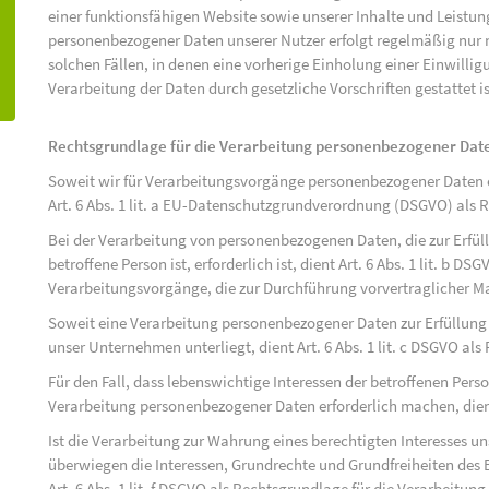
einer funktionsfähigen Website sowie unserer Inhalte und Leistu
personenbezogener Daten unserer Nutzer erfolgt regelmäßig nur n
solchen Fällen, in denen eine vorherige Einholung einer Einwilli
Verarbeitung der Daten durch gesetzliche Vorschriften gestattet is
Rechtsgrundlage für die Verarbeitung personenbezogener Dat
Soweit wir für Verarbeitungsvorgänge personenbezogener Daten ei
Art. 6 Abs. 1 lit. a EU-Datenschutzgrundverordnung (DSGVO) als 
Bei der Verarbeitung von personenbezogenen Daten, die zur Erfüll
betroffene Person ist, erforderlich ist, dient Art. 6 Abs. 1 lit. b D
Verarbeitungsvorgänge, die zur Durchführung vorvertraglicher M
Soweit eine Verarbeitung personenbezogener Daten zur Erfüllung ei
unser Unternehmen unterliegt, dient Art. 6 Abs. 1 lit. c DSGVO al
Für den Fall, dass lebenswichtige Interessen der betroffenen Pers
Verarbeitung personenbezogener Daten erforderlich machen, dient 
Ist die Verarbeitung zur Wahrung eines berechtigten Interesses u
überwiegen die Interessen, Grundrechte und Grundfreiheiten des B
Art. 6 Abs. 1 lit. f DSGVO als Rechtsgrundlage für die Verarbeitung