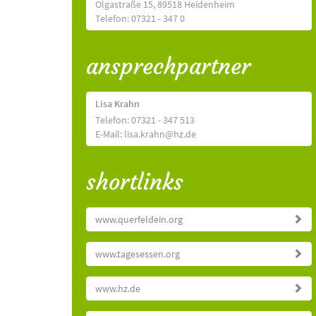
Olgastraße 15, 89518 Heidenheim
Telefon: 07321 - 347 0
ansprechpartner
Lisa Krahn
Telefon: 07321 - 347 513
E-Mail: lisa.krahn@hz.de
shortlinks
www.querfeldein.org
www.tagesessen.org
www.hz.de