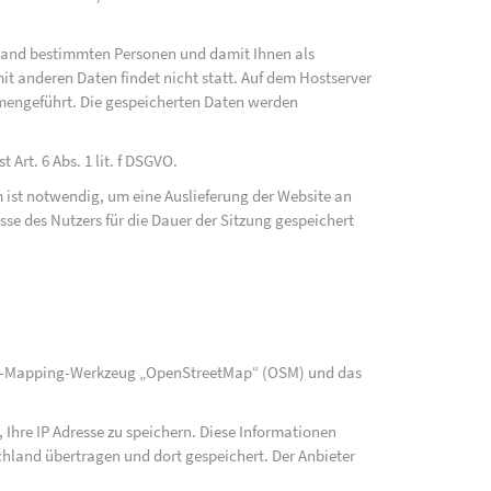
fwand bestimmten Personen und damit Ihnen als
t anderen Daten findet nicht statt. Auf dem Hostserver
mengeführt. Die gespeicherten Daten werden
Art. 6 Abs. 1 lit. f DSGVO.
 ist notwendig, um eine Auslieferung der Website an
se des Nutzers für die Dauer der Sitzung gespeichert
rce-Mapping-Werkzeug „OpenStreetMap“ (OSM) und das
Ihre IP Adresse zu speichern. Diese Informationen
hland übertragen und dort gespeichert. Der Anbieter