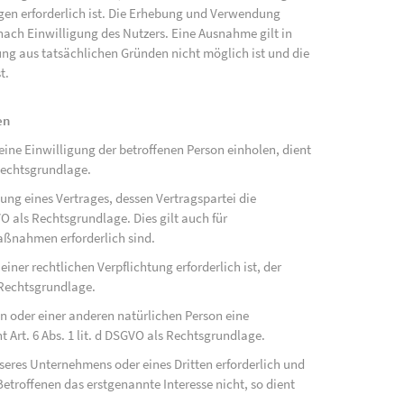
ngen erforderlich ist. Die Erhebung und Verwendung
ach Einwilligung des Nutzers. Eine Ausnahme gilt in
gung aus tatsächlichen Gründen nicht möglich ist und die
t.
en
ne Einwilligung der betroffenen Person einholen, dient
Rechtsgrundlage.
ung eines Vertrages, dessen Vertragspartei die
SGVO als Rechtsgrundlage. Dies gilt auch für
aßnahmen erforderlich sind.
ner rechtlichen Verpflichtung erforderlich ist, der
s Rechtsgrundlage.
on oder einer anderen natürlichen Person eine
Art. 6 Abs. 1 lit. d DSGVO als Rechtsgrundlage.
nseres Unternehmens oder eines Dritten erforderlich und
etroffenen das erstgenannte Interesse nicht, so dient
.