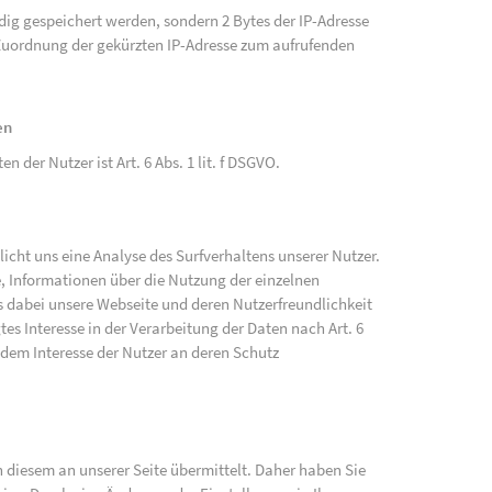
ändig gespeichert werden, sondern 2 Bytes der IP-Adresse
e Zuordnung der gekürzten IP-Adresse zum aufrufenden
en
der Nutzer ist Art. 6 Abs. 1 lit. f DSGVO.
cht uns eine Analyse des Surfverhaltens unserer Nutzer.
, Informationen über die Nutzung der einzelnen
 dabei unsere Webseite und deren Nutzerfreundlichkeit
tes Interesse in der Verarbeitung der Daten nach Art. 6
 dem Interesse der Nutzer an deren Schutz
diesem an unserer Seite übermittelt. Daher haben Sie