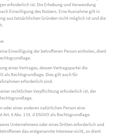
ngen erforderlich ist. Die Erhebung und Verwendung
ach Einwilligung des Nutzers. Eine Ausnahme gilt in
gung aus tatsächlichen Gründen nicht möglich ist und die
t.
en
ne Einwilligung der betroffenen Person einholen, dient
Rechtsgrundlage.
ung eines Vertrages, dessen Vertragspartei die
SGVO als Rechtsgrundlage. Dies gilt auch für
aßnahmen erforderlich sind.
ner rechtlichen Verpflichtung erforderlich ist, der
s Rechtsgrundlage.
on oder einer anderen natürlichen Person eine
Art. 6 Abs. 1 lit. d DSGVO als Rechtsgrundlage.
nseres Unternehmens oder eines Dritten erforderlich und
etroffenen das erstgenannte Interesse nicht, so dient
.