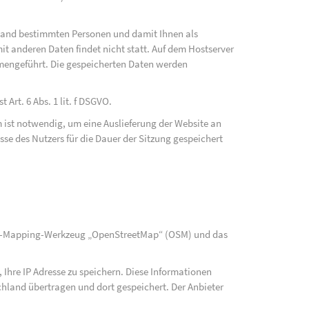
fwand bestimmten Personen und damit Ihnen als
t anderen Daten findet nicht statt. Auf dem Hostserver
mengeführt. Die gespeicherten Daten werden
Art. 6 Abs. 1 lit. f DSGVO.
 ist notwendig, um eine Auslieferung der Website an
se des Nutzers für die Dauer der Sitzung gespeichert
rce-Mapping-Werkzeug „OpenStreetMap“ (OSM) und das
Ihre IP Adresse zu speichern. Diese Informationen
hland übertragen und dort gespeichert. Der Anbieter