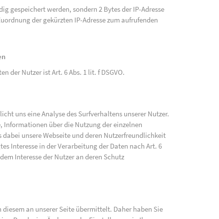
ändig gespeichert werden, sondern 2 Bytes der IP-Adresse
e Zuordnung der gekürzten IP-Adresse zum aufrufenden
en
der Nutzer ist Art. 6 Abs. 1 lit. f DSGVO.
cht uns eine Analyse des Surfverhaltens unserer Nutzer.
, Informationen über die Nutzung der einzelnen
 dabei unsere Webseite und deren Nutzerfreundlichkeit
tes Interesse in der Verarbeitung der Daten nach Art. 6
 dem Interesse der Nutzer an deren Schutz
diesem an unserer Seite übermittelt. Daher haben Sie