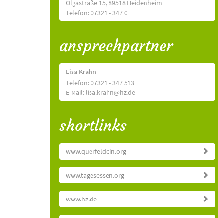
Olgastraße 15, 89518 Heidenheim
Telefon: 07321 - 347 0
ansprechpartner
Lisa Krahn
Telefon: 07321 - 347 513
E-Mail: lisa.krahn@hz.de
shortlinks
www.querfeldein.org
www.tagesessen.org
www.hz.de