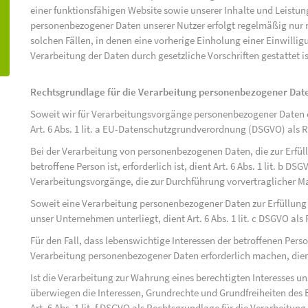
einer funktionsfähigen Website sowie unserer Inhalte und Leistu
personenbezogener Daten unserer Nutzer erfolgt regelmäßig nur n
solchen Fällen, in denen eine vorherige Einholung einer Einwilli
Verarbeitung der Daten durch gesetzliche Vorschriften gestattet is
Rechtsgrundlage für die Verarbeitung personenbezogener Dat
Soweit wir für Verarbeitungsvorgänge personenbezogener Daten ei
Art. 6 Abs. 1 lit. a EU-Datenschutzgrundverordnung (DSGVO) als 
Bei der Verarbeitung von personenbezogenen Daten, die zur Erfüll
betroffene Person ist, erforderlich ist, dient Art. 6 Abs. 1 lit. b D
Verarbeitungsvorgänge, die zur Durchführung vorvertraglicher M
Soweit eine Verarbeitung personenbezogener Daten zur Erfüllung ei
unser Unternehmen unterliegt, dient Art. 6 Abs. 1 lit. c DSGVO al
Für den Fall, dass lebenswichtige Interessen der betroffenen Pers
Verarbeitung personenbezogener Daten erforderlich machen, dient 
Ist die Verarbeitung zur Wahrung eines berechtigten Interesses u
überwiegen die Interessen, Grundrechte und Grundfreiheiten des B
Art. 6 Abs. 1 lit. f DSGVO als Rechtsgrundlage für die Verarbeitung