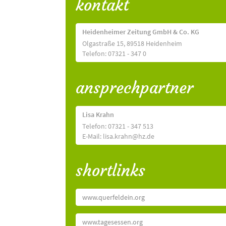
kontakt
Heidenheimer Zeitung GmbH & Co. KG
Olgastraße 15, 89518 Heidenheim
Telefon: 07321 - 347 0
ansprechpartner
Lisa Krahn
Telefon: 07321 - 347 513
E-Mail: lisa.krahn@hz.de
shortlinks
www.querfeldein.org
www.tagesessen.org